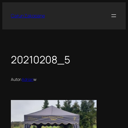
Przejdź
do
Całun Zakopane
treści
20210208_5
Autor:
Adrian
w