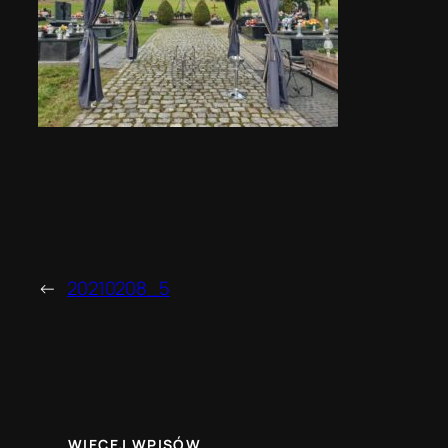
←
20210208_5
WIĘCEJ WPISÓW